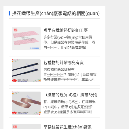
提花織帶生產(chǎn)廠家電話的相關(guān)
哪里有織帶熱切的加工廠
許多行業(yè)中經(jīng)常使用織
帶，但是織帶在包裝時是盤成一卷
的，比如25碼或是50
碼、100碼等長度為一...
包禮物的絲帶哪兒有賣
包禮物的絲帶哪兒有
賣？請聯(lián)系廣州寬
豫軒織帶廠，專業(yè)
批發(fā)售賣各種顏色以及常規(gu
ī)寬度尺寸的絲...
（織帶的規(guī)格）織帶3分是多寬
答：織帶的規(guī)格，在織帶規
(guī)則中，織帶3分是多寬？
或是說3分織帶是多寬？
在薄織帶中，織帶廠家...
簡易絲帶花生產(chǎn)廠家