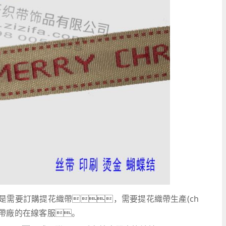
或是需要訂購提花織帶，需要提花織帶生產(ch
軒織帶廠的在線客服。