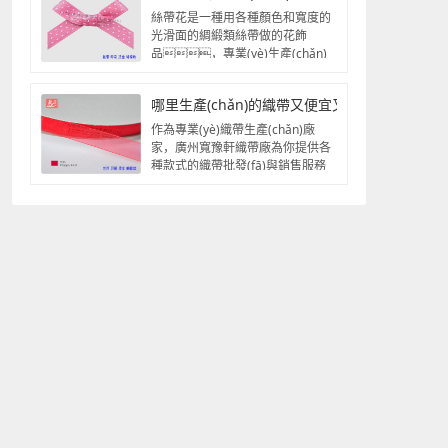
絲帶花是一種用各種顏色和寬度的
光滑面的綢緞類絲帶做的花飾
品，專業(yè)生產(chǎn)
制作各種絲帶花的廠...
哪里生產(chǎn)的織帶又便宜又好
作為專業(yè)織帶生產(chǎn)廠
家，廣州寬豫軒織帶廠為你提供各
種款式的織帶批發(fā)與銷售服務
(wù)。 這些織帶批...