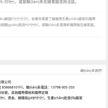
05-355，或是聯(lián)系在線客服咨詢洽談。
uān)解讀，如果你需要了解織帶生產(chǎn)廠家的織帶
相關(guān)資訊，請聯(lián)系寬豫軒織帶廠在線客服。
。
聯(lián)系我們
有限公司
668101，聯(lián)系電話：13798-005-355
微信號，咨詢織帶價格和織帶定做
燙金、蝴蝶結(jié)，生產(chǎn)批發(fā)廠家