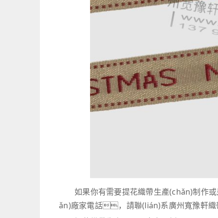
如果你有需要提花織帶生產(chǎn)制作
ǎn)廠家電話，請聯(lián)系廣州寬豫