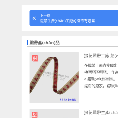
上一篇：
織帶生產(chǎn)工廠的織帶有哪些
織帶產(chǎn)品
提花織帶工廠 網(
在織帶上面直接織出
帶。 作
ā)服務(wù)
織帶的廠家，請聯(li
(jù)客戶的需求或
提花織帶生產(chǎ