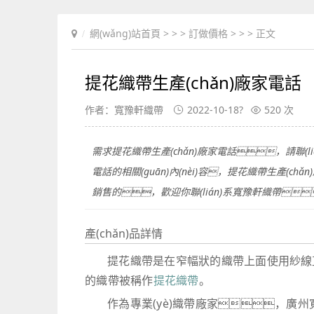
網(wǎng)站首頁
> > >
訂做價格
> > > 正文
提花織帶生產(chǎn)廠家電話
作者：寬豫軒織帶
2022-10-18?
520 次
需求提花織帶生產(chǎn)廠家電話，請聯(l
電話的相關(guān)內(nèi)容，提花織帶生產
銷售的，歡迎你聯(lián)系寬豫軒織帶
產(chǎn)品詳情
提花織帶是在窄幅狀的織帶上面使用紗線
的織帶被稱作
提花織帶
。
作為專業(yè)織帶廠家，廣州