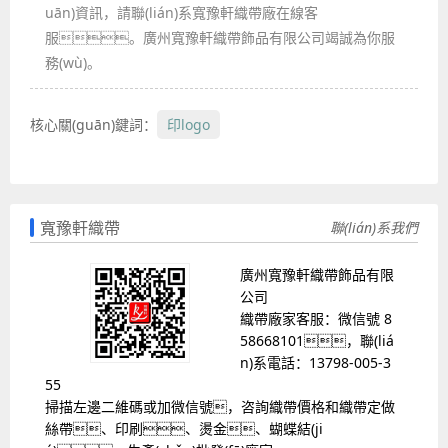
uān)資訊，請聯(lián)系寬豫軒織帶廠在線客
服。廣州寬豫軒織帶飾品有限公司竭誠為你服
務(wù)。
核心關(guān)鍵詞：
印logo
寬豫軒織帶
聯(lián)系我們
廣州寬豫軒織帶飾品有限
公司
織帶廠家客服：微信號 8
58668101，聯(liá
n)系電話：13798-005-3
55
掃描左邊二維碼或加微信號，咨詢織帶價格和織帶定做
絲帶、印刷、燙金、蝴蝶結(ji