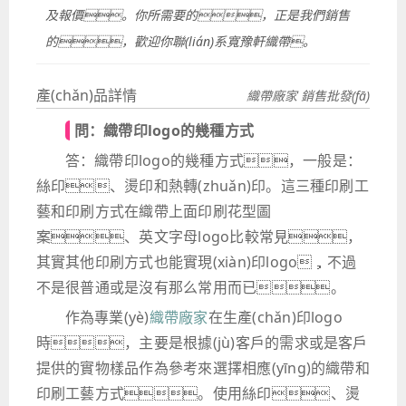
及報價。你所需要的，正是我們銷售
的，歡迎你聯(lián)系寬豫軒織帶。
產(chǎn)品詳情
織帶廠家 銷售批發(fā)
問：織帶印logo的幾種方式
答：織帶印logo的幾種方式，一般是：
絲印、燙印和熱轉(zhuǎn)印。這三種印刷工
藝和印刷方式在織帶上面印刷花型圖
案、英文字母logo比較常見，
其實其他印刷方式也能實現(xiàn)印logo，不過
不是很普通或是沒有那么常用而已。
作為專業(yè)
織帶廠家
在生產(chǎn)印logo
時，主要是根據(jù)客戶的需求或是客戶
提供的實物樣品作為參考來選擇相應(yīng)的織帶和
印刷工藝方式。使用絲印、燙