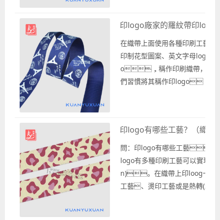
o，能實現(xiàn)在織
上印logo的印刷工藝有很多
印logo廠家的羅紋帶印logo
種。 在織帶廠家生產(chǎn
印logo時，選擇的印刷工
在織帶上面使用各種印刷工藝
主要有： 1、絲印工藝：使用絲
印制花型圖案、英文字母log
藝在織帶上面印logo較為普
o，稱作印刷織帶，人
遍，也比較常見； 2、.
們習慣將其稱作印logo，
使用羅紋帶作為印刷底
料，在其表面上印刷lo
go，稱作羅紋帶印log
印logo有哪些工藝？（織帶上
o，這種織帶一般是根據(jù)
客戶的需求進行生產(chǎn)制
問：印logo有哪些工藝
作出來的織帶款式。 作為專業
logo有多種印刷工藝可以實現(xi
(yè)印logo廠家的寬豫軒織帶廠
n)。在織帶上印loog一
可以根據(jù)客戶的需求進行羅
工藝、燙印工藝或是熱轉(zhuǎ
紋帶印logo的織帶定
實現(xiàn)。一般是根據(jù)客
做，比如根...
相應(yīng)的織帶和印刷工藝