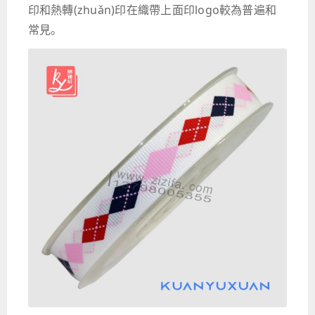
印和熱轉(zhuǎn)印在織帶上面印logo較為普遍和
常見。