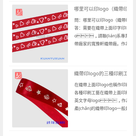
(yè)織帶廠家的寬豫軒織帶廠可以根
哪里可以印logo（織帶印log
戶的需求或是根據(jù)客戶提供
各種款式的織帶上面使用絲印工
問：哪里可以印logo（織帶印lo
圖案、英文字母l...
答：需要在織帶上面印字印log
o，請聯(lián)系專業(yè
帶廠家的寬豫軒織帶廠。作為專業
è)織帶廠家可以根據(jù)客戶的
選擇各種款式的織帶，
織帶上面使用各種印刷工藝印制
織帶印logo的三種印刷工藝（
圖案、英文字母logo。 詢問
可以印logo，一般是需要織帶廠
在織帶上面印logo也稱作印刷
供定制印刷織帶，在織帶上
各種印刷工藝在織帶上面印刷花
logo的廠家，定制相應(y
英文字母logo，作為專業
g)...
產(chǎn)的織帶印logo一般是根
或是客戶提供實物樣品參照生產(c
帶款式，屬于定制款式的織
生產(chǎn)印刷織帶時