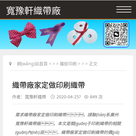
寬豫軒織帶廠
網(wǎng)站首頁
> > >
羅紋印刷
> > > 正文
織帶廠家定做印刷織帶
作者：寬豫軒織帶
2020-04-25?
849 次
需求織帶廠家定做印刷織帶，請聯(lián)系廣州
寬豫軒織帶廠。本文是關(guān)于印刷織帶的相關
(guān)內(nèi)容，織帶廠家定做印刷織帶的價(jià)