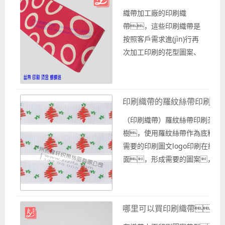
的羅紋織帶可以絲網(wǎn
織帶加工廠的印刷織
g)印刷嗎？ 粗面的羅紋織
帶，這些印刷織帶是
帶可以絲網(wǎng)印刷
按照客戶需求進(jìn)行再
嗎？粗面的羅紋織
次加工印刷的花型圖案、
帶是可以絲網(wǎng)印刷
英文字母logo等。
的。在絲印加工之
選擇合適的織帶在其上面
前，需要處理一下粗糙
加工印刷。 作為專
印刷織帶的羅紋絲帶印刷圣
的織帶表面，然后才開始
業(yè)印刷織帶廠
印刷圖案花型、...
家，廣州寬豫軒織帶
（印刷織帶）羅紋絲帶印刷圣誕
廠為你提供各種款式的印
樹，使用羅紋絲帶作為底料，
刷織帶。印刷織帶
需要的印刷圖文logo印刷在織帶
廠家為你提供各種款式的
面，形成需要的圖案，這
印刷織帶，在織帶上面印
羅紋帶印刷圣誕節(jié)圖案，也
刷圖案花型、英
圣誕織帶。 印刷類圣
文字母logo等。 可以定做
織帶圖案可以根據(jù)需要進(jìn
哪里可以買印刷織帶
羅紋織帶印刷嗎...
印刷圖案，不同的印
工藝根據(jù)具體印刷所決