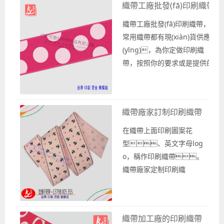
織帶工廠批發(fā)印刷織帶
種獨(dú)特的形象展示，
的廠家？ 需要織帶印刷的廠家，請聯(
還可以...
織帶工廠批發(fā)印刷織帶，
常用織帶都有現(xiàn)貨供應
(yīng)，為你定做印刷織
帶，按照你的要求或是提供的
樣品，定做出來一批織帶。
這些印刷織帶是按要求生產(c
hǎn)出來的，廣
織帶廠家訂制印刷織帶
州寬豫軒織帶廠可按大批量的
批發(fā)價(jià)格提供批發(f
在織帶上面印刷圖案花
ā)。 那么織帶工廠怎
型、英文字母log
么制作印刷織帶的？ 作
o，稱作印刷織帶。
為專業(yè)印刷織帶的織帶工
織帶廠家定制印刷織
廠，廣州寬豫軒織帶廠
帶，各種織帶
有二十多年的相關(guān)經(jī
都可以制作印刷織帶，
ng)驗(yàn)了，對于...
如絲帶緞帶、羅紋
織帶加工廠的印刷織帶
帶、雪紗帶。 粗面