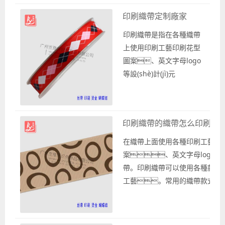
印、燙印和熱轉(zhuǎn
印刷織帶定制廠家
是怎么批...
印刷織帶是指在各種織帶
上使用印刷工藝印刷花型
圖案、英文字母logo
等設(shè)計(jì)元
素，讓織帶更
具有視覺沖擊力和吸引
力。印刷織帶也稱
印刷織帶的織帶怎么印刷
作印花織帶，在各種織帶
的表面上印刷花型圖
在織帶上面使用各種印刷工藝印
案、英文字母logo
案、英文字母logo
的織帶。這種定制織
帶。印刷織帶可以使用各種款式
帶不僅可以用在服裝服
工藝。常用的織帶款式有
飾、箱包鞋帽或是禮品
和雪紗帶。印刷工藝有絲印、燙印
包裝方面，也可以根據(j
等。在各種織帶上面印制
ù)具體的印刷需求提供一
字母logo也稱作織帶印刷