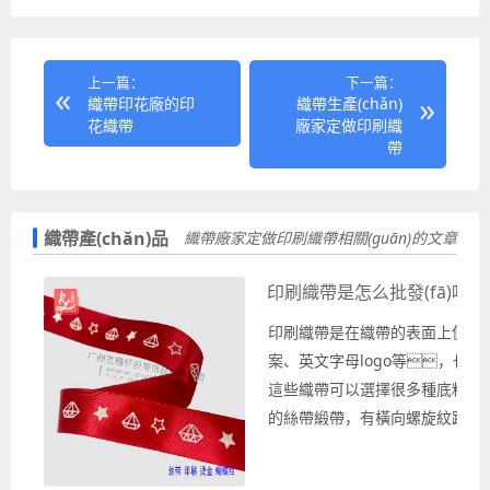
上一篇：
下一篇：
織帶印花廠的印
織帶生產(chǎn)
花織帶
廠家定做印刷織
帶
織帶產(chǎn)品
織帶廠家定做印刷織帶相關(guān)的文章
印刷織帶是怎么批發(fā)呢
印刷織帶是在織帶的表面上使用
案、英文字母logo等，也
這些織帶可以選擇很多種底料織
的絲帶緞帶，有橫向螺旋紋路的
半透明的雪紗帶等款式的織帶以
等。生產(chǎn)印刷織帶一般