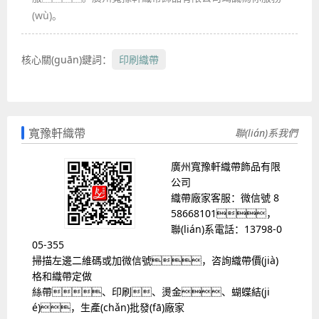
(wù)。
核心關(guān)鍵詞：
印刷織帶
寬豫軒織帶
聯(lián)系我們
廣州寬豫軒織帶飾品有限
公司
織帶廠家客服：微信號 8
58668101，
聯(lián)系電話：13798-0
05-355
掃描左邊二維碼或加微信號，咨詢織帶價(jià)
格和織帶定做
絲帶、印刷、燙金、蝴蝶結(ji
é)，生產(chǎn)批發(fā)廠家