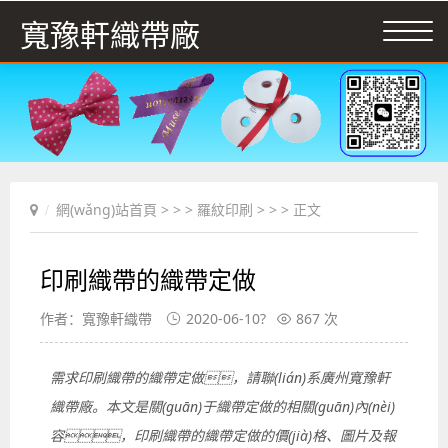
寬豫軒織帶廠
網(wǎng)站首頁
> > >
羅紋印刷
> > > 正文
印刷織帶的織帶定做
作者：寬豫軒織帶
2020-06-10?
867 次
需求印刷織帶的織帶定做，請聯(lián)系廣州寬豫軒
織帶廠。本文是關(guān)于織帶定做的相關(guān)內(nèi)
容，印刷織帶的織帶定做的價(jià)格、圖片及報