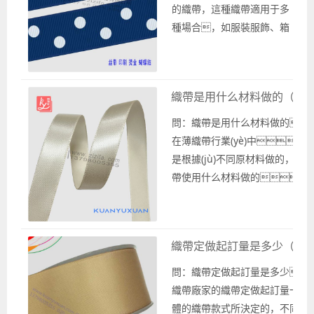
飾，有橫向螺旋
的織帶，這種織帶適用于多
紋路的羅紋織帶則可以用
種場合，如服裝服飾、箱
來做袖口、下擺等裝
包鞋帽或是禮品包裝
飾。此
等。印點(diǎn)織帶
外，還有一些印
在選擇織帶方面可以選擇絲
織帶是用什么材料做的（織
刷花型、英文字母logo
帶緞帶、羅紋織帶以
等圖案的印...
及雪紗帶等常用款式的織
問：織帶是用什么材料做的？
帶，印刷工藝可以選擇絲
在薄織帶行業(yè)中，
印、燙印和熱轉(zhuǎn)
是根據(jù)不同原材料做的，對(d
印等比較常用的印刷工
帶使用什么材料做的
藝。 印點(diǎn)織
使用不同材質(zhì)的紗線來生產(c
帶具體通用的外觀，一般是
應(yīng)的織帶。 對(duì)于織
現(xiàn)貨供應(yīng)或是
hì)紗線的選擇主要是根據(jù)客
織帶定做起訂量是多少（織帶價(
生產(chǎn)方便快捷，因
選擇相應(yīng)的紗線，比如生產(
此...
的尼龍緞帶和滌綸緞帶，或
問：織帶定做起訂量是多少
棉織帶等。 在選擇織帶的材料
織帶廠家的織帶定做起訂量一般是根
í)一般是根據(jù)客戶的需求或是..
體的織帶款式所決定的，不同款