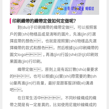
印刷織帶的織帶定做如何定做呢？
對(duì)于印刷織帶的織帶定做，可以按照客
戶的實(shí)物樣品或是清晰的圖片，先進(jìn)行選
擇底帶的顏色，也就是按照實(shí)物樣品先選
擇織帶的款式和顏色，然后根據(jù)印刷織帶的
圖文logo，再進(jìn)行設(shè)計(jì)印刷效
果圖進(jìn)行印刷。
織帶定做，原則上是有起訂數(shù)量要求
的，也可以根據(jù)實(shí)際需要的數(sh
ù)量再進(jìn)行商量，最好是跟客服詳細(xì)溝通
吧。
在日常生活中，不同紗線織成的織
帶之間是有一定差異的，比如使用尼龍紗線織成的