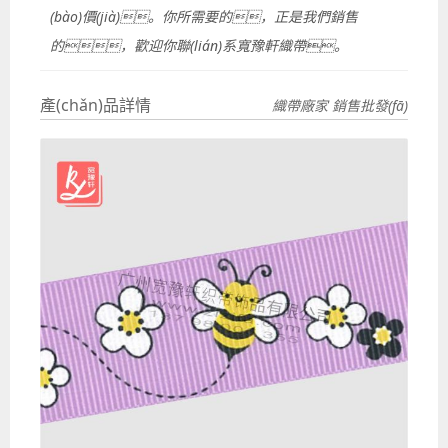
(bào)價(jià)。你所需要的，正是我們銷售
的，歡迎你聯(lián)系寬豫軒織帶。
產(chǎn)品詳情
織帶廠家 銷售批發(fā)