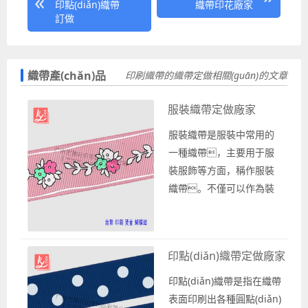
印點(diǎn)織帶
織帶印花廠家
訂做
織帶產(chǎn)品
印刷織帶的織帶定做相關(guān)的文章
服裝織帶定做廠家
服裝織帶是服裝中常用的
一種織帶，主要用于服
裝服飾等方面，稱作服裝
織帶。不僅可以作為裝
飾，還能承擔(dān)一些實
(shí)用功能。比
如光滑面的絲帶緞帶可以
印點(diǎn)織帶定做廠家
用來系蝴蝶結(jié)或是作
為腰帶，半透明狀的雪紗
印點(diǎn)織帶是指在織帶
帶可以用來做透視裝
表面印刷出各種圓點(diǎn)