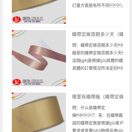
訂量方面是有所不同，比
帶，與羅紋織帶或是雪紗帶
存現(xiàn)貨的或是常規(guī)
起訂量方面就與特殊款式的織帶
織帶定做貨期多少天（織帶價(j
還有印刷織帶中的絲印織帶也是
如果你有需要織帶定...
問：織帶定做貨期多少天？ 
廠家的織帶定做貨期多少天
這個(gè)是根據(jù)具體的織帶或是
具體的訂單情況所決定的
帶或是不同織帶訂單會(huì)需
期也是不一樣的。 織帶定做貨
(shù)，比如專業(yè)織帶廠
哪里有織帶廠（織帶定做）
豫軒織帶廠，對(duì)于絲帶緞
帶、羅紋織帶
問：什么是織帶定
等等這些織帶作為常規(guī)織
做？ 答：在織帶廠來
現(xiàn)貨的，一般...
說的織帶定做是根據(jù)客戶的
要求或是實(shí)物樣品進(jìn)