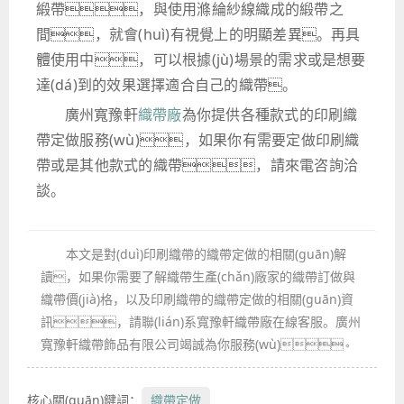
緞帶，與使用滌綸紗線織成的緞帶之
間，就會(huì)有視覺上的明顯差異。再具
體使用中，可以根據(jù)場景的需求或是想要
達(dá)到的效果選擇適合自己的織帶。
廣州寬豫軒
織帶廠
為你提供各種款式的印刷織
帶定做服務(wù)，如果你有需要定做印刷織
帶或是其他款式的織帶，請來電咨詢洽
談。
本文是對(duì)印刷織帶的織帶定做的相關(guān)解
讀，如果你需要了解織帶生產(chǎn)廠家的織帶訂做與
織帶價(jià)格，以及印刷織帶的織帶定做的相關(guān)資
訊，請聯(lián)系寬豫軒織帶廠在線客服。廣州
寬豫軒織帶飾品有限公司竭誠為你服務(wù)。
核心關(guān)鍵詞：
織帶定做