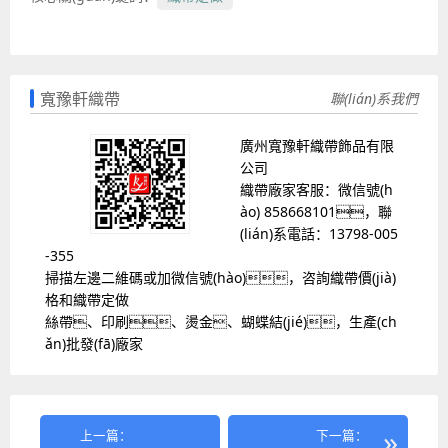
寬豫軒織帶
聯(lián)系我們
廣州寬豫軒織帶飾品有限
公司
織帶廠家客服：微信號(h
ào) 858668101，聯
(lián)系電話：13798-005
-355
掃描左邊二維碼或加微信號(hào)，咨詢織帶價(jià)
格和織帶定做
絲帶、印刷、燙金、蝴蝶結(jié)，生產(ch
ǎn)批發(fā)廠家
上一篇：
下一篇：