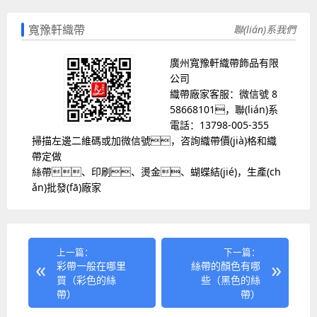
寬豫軒織帶
聯(lián)系我們
廣州寬豫軒織帶飾品有限
公司
織帶廠家客服：微信號 8
58668101，聯(lián)系
電話：13798-005-355
掃描左邊二維碼或加微信號，咨詢織帶價(jià)格和織
帶定做
絲帶、印刷、燙金、蝴蝶結(jié)，生產(ch
ǎn)批發(fā)廠家
上一篇：
下一篇：
彩帶一般在哪里
絲帶的顏色有哪
買（彩色的絲
些（黑色的絲
帶）
帶）