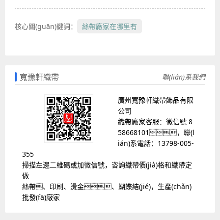
核心關(guān)鍵詞：
絲帶廠家在哪里有
寬豫軒織帶
聯(lián)系我們
廣州寬豫軒織帶飾品有限
公司
織帶廠家客服：微信號 8
58668101，聯(l
ián)系電話：13798-005-
355
掃描左邊二維碼或加微信號，咨詢織帶價(jià)格和織帶定
做
絲帶、印刷、燙金、蝴蝶結(jié)，生產(chǎn)
批發(fā)廠家