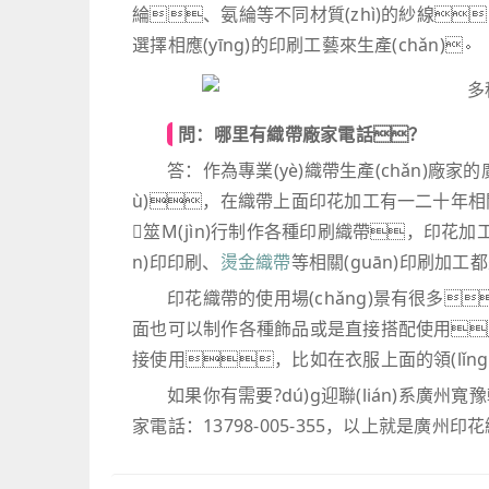
綸、氨綸等不同材質(zhì)的紗線
選擇相應(yīng)的印刷工藝來生產(chǎn)。
問：哪里有織帶廠家電話？
答：作為專業(yè)織帶生產(chǎn)廠家
ù)，在織帶上面印花加工有一二十年相關(g
筮M(jìn)行制作各種印刷織帶，印花
n)印印刷、
燙金織帶
等相關(guān)印刷加
印花織帶的使用場(chǎng)景有很多
面也可以制作各種飾品或是直接搭配使用
接使用，比如在衣服上面的領(lǐ
如果你有需要?dú)g迎聯(lián)系廣
家電話：13798-005-355，以上就是廣州