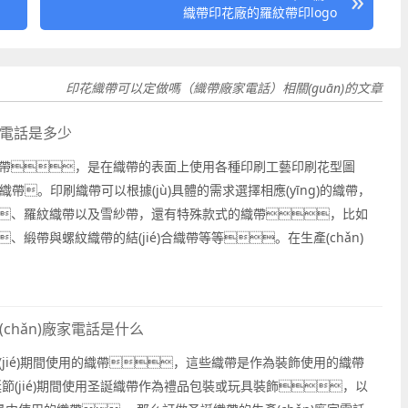
織帶印花廠的羅紋帶印logo
印花織帶可以定做嗎（織帶廠家電話）相關(guān)的文章
電話是多少
帶，是在織帶的表面上使用各種印刷工藝印刷花型圖
織帶。印刷織帶可以根據(jù)具體的需求選擇相應(yīng)的織帶，
、羅紋織帶以及雪紗帶，還有特殊款式的織帶，比如
、緞帶與螺紋織帶的結(jié)合織帶等等。在生產(chǎn)
可以根據(jù)具體的需求選擇相應(yīng)的印刷工藝，比如絲
chǎn)廠家電話是什么
(jié)期間使用的織帶，這些織帶是作為裝飾使用的織帶
節(jié)期間使用圣誕織帶作為禮品包裝或玩具裝飾，以