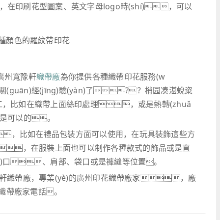
，在印刷花型圖案、英文字母logo時(shí)，可以
的廣州寬豫軒
織帶廠
為你提供各種織帶印花服務(w
uān)經(jīng)驗(yàn)了?？梢园凑湛蛻粢
加工，比如在織帶上面絲印處理，或是熱轉(zhuǎ
工都是可以的。
，比如在禮品包裝方面可以使用，在玩具裝飾這些方
，在服裝上面也可以制作各種款式的飾品或是直
ng)口、肩部、袋口或是褲縫等位置。
州寬豫軒織帶廠，專業(yè)的廣州印花織帶廠家，廠
印花織帶廠家電話。