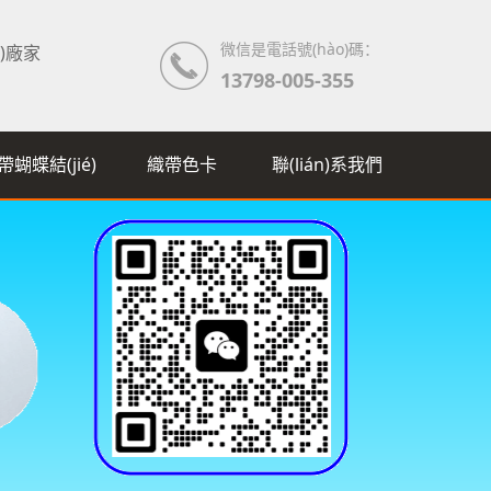
微信是電話號(hào)碼：
ā)廠家
13798-005-355
帶蝴蝶結(jié)
織帶色卡
聯(lián)系我們