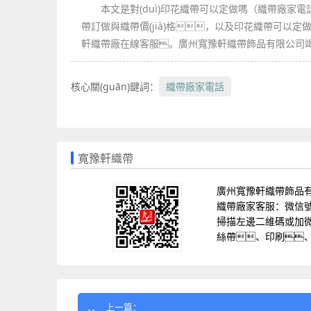
本文是對(duì)印花織帶可以定做嗎（織帶廠家電話
帶訂做與織帶價(jià)格，以及印花織帶可以定做嗎（
軒織帶廠在線客服。廣州寬豫軒織帶飾品有限公司竭誠
核心關(guān)鍵詞：
織帶廠家電話
寬豫軒織帶
廣州寬豫軒織帶飾品
織帶廠家客服：微信號(hào
掃描左邊二維碼或加微信
絲帶、印刷、燙金
上一篇：