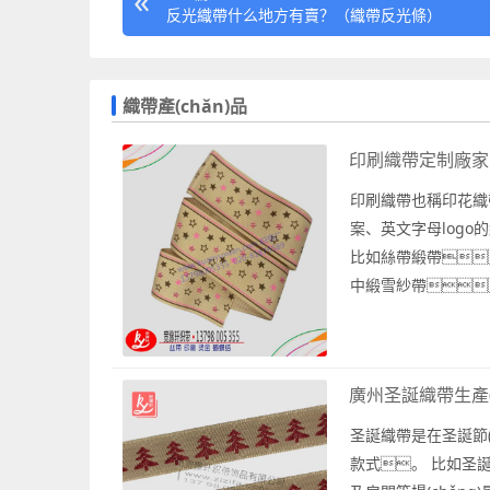
反光織帶什么地方有賣？（織帶反光條）
織帶產(chǎn)品
印刷織帶定制廠家
印刷織帶也稱印花織
案、英文字母logo的
比如絲帶緞帶
中緞雪紗帶
印刷織帶時(shí)也
印、...
廣州圣誕織帶生產(
圣誕織帶是在圣誕節
款式。 比如圣誕