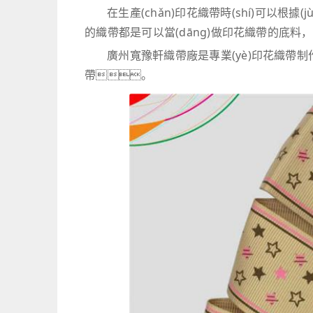
在生產(chǎn)印花織帶時(shí)可以根據
的織帶都是可以當(dāng)做印花織帶的底
廣州寬豫軒織帶廠是專業(yè)印花織帶
帶。