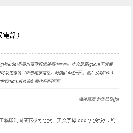
家電話）
聯(lián)系廣州寬豫軒織帶廠。本文是關(guān)于織帶
帶可以定做嗎（織帶廠家電話）的價(jià)格、圖片及報(bào)
你聯(lián)系寬豫軒織帶。
織帶廠家 銷售批發(fā)
工藝印制圖案花型、英文字母logo，稱