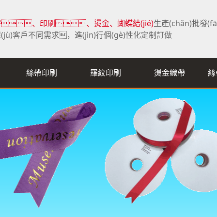
、印刷、燙金、蝴蝶結(jié)
生產(chǎn)批發(f
(jù)客戶不同需求，進(jìn)行個(gè)性化定制訂做
絲帶印刷
羅紋印刷
燙金織帶
絲