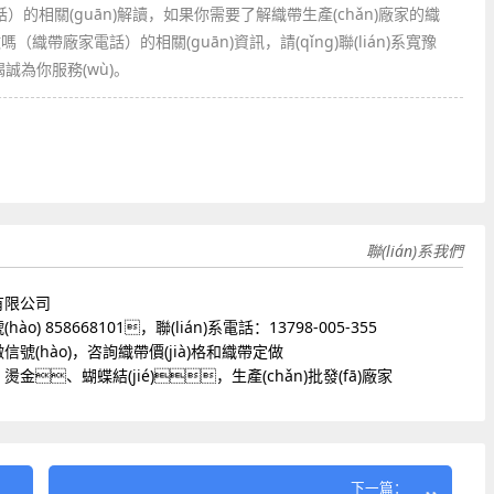
）的相關(guān)解讀，如果你需要了解織帶生產(chǎn)廠家的織
織帶廠家電話）的相關(guān)資訊，請(qǐng)聯(lián)系寬豫
為你服務(wù)。
聯(lián)系我們
有限公司
) 858668101，聯(lián)系電話：13798-005-355
號(hào)，咨詢織帶價(jià)格和織帶定做
、蝴蝶結(jié)，生產(chǎn)批發(fā)廠家
下一篇：