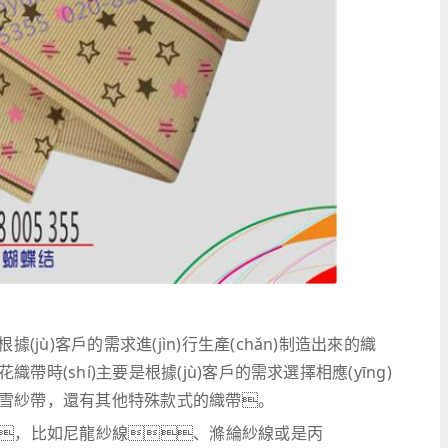
jù)客戶的需求進(jìn)行生產(chǎn)制造出來的織
(shí)主要是根據(jù)客戶的需求選擇相應(yīng)
雪紗帶，還有其他特殊款式的織帶。
織成，比如尼龍紗線、滌綸紗線或是丙