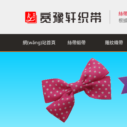
絲帶
根據
網(wǎng)站首頁
絲帶緞帶
羅紋織帶