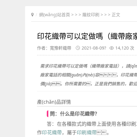
網(wǎng)站首頁
> > >
羅紋印刷
> > > 正文
印花織帶可以定做嗎（織帶廠
作者：寬豫軒織帶
2021-08-09?
14,120 次
需求印花織帶可以定做嗎（織帶廠家電話），請(qǐng)
廠家電話的相關(guān)內(nèi)容，印花織
價(jià)。你所需要的，正是我們銷售的，歡迎
產(chǎn)品詳情
問：什么是印花織帶？
答：在各種款式的織帶上面使用各種印刷
作
印花織帶
，屬于
印刷織帶
。