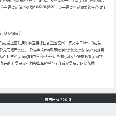
g)景中使用的織帶。 那么訂做圣誕織帶的生產(chǎn)廠家電話
果你有需要訂做圣誕織帶，或是需要圣誕織帶的生產(chǎ
è)訂做織帶服務(wù)，請(qǐng)你聯(lián)系廣州寬豫軒織帶
n)廠家電話
的織帶上面使用紗線直接提出花型圖案、英文字母logo的織帶，
作提花織帶。 作為專業(yè)織帶廠家，廣州寬豫軒
的生產(chǎn)制作，根據(jù)客戶提供的實(shí)物
如果你有需要提花織帶生產(chǎn)制作或是需要訂購提花織
產(chǎn)廠家電話，請(qǐng)聯(lián)系廣州寬豫...
織帶廠家
? 2015
聯(lián)系電話：13798-005-355
公司地址：廣東省廣州市荔灣區(qū)十八甫北路9號(hào)