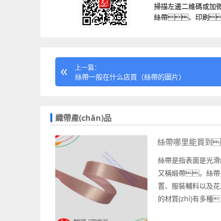
掃描左邊二維碼或加
絲帶、印刷、
上一篇：
絲帶一般在什么店買（絲帶的圖片）
織帶產(chǎn)品
絲帶哪里能買到
絲帶是指表面是光滑
又稱緞帶。絲帶
置、服裝輔料以及花束
的材質(zhì)有多種
是市場上比較常見的絲帶材