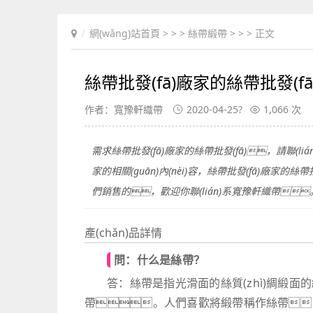
網(wǎng)站首頁
> > >
絲帶緞帶
> > > 正文
絲帶批發(fā)廠家的絲帶批發(fā
作者：寬豫軒織帶
2020-04-25?
1,066 次
需求絲帶批發(fā)廠家的絲帶批發(fā)，請聯(li
家的相關(guān)內(nèi)容，絲帶批發(fā)廠
們銷售的，歡迎你聯(lián)系寬豫軒織帶
產(chǎn)品詳情
問：什么是絲帶？
答：絲帶是指光滑面的絲質(zhì)綢緞
帶。人們喜歡將緞帶稱作絲帶，所