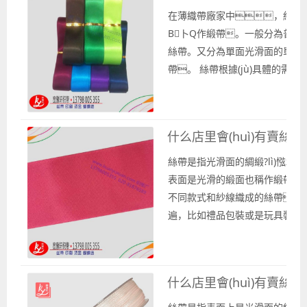
業(yè)織帶生產(chǎn)廠家
在薄織帶廠家中，絲帶是指
В卜Q作緞帶。一般分為普通質
絲帶。又分為單面光滑面的單面
帶。 絲帶根據(jù)具體的需求可
和寬度尺寸以及不同分類，對(du
個(gè)一般是根據(jù)使用場景
如在禮品包裝方面或是服裝服飾方.
什么店里會(huì)有賣絲帶
絲帶是指光滑面的綢緞?lì)惤z質
表面是光滑的緞面也稱作緞帶，
不同款式和紗線織成的絲帶。
遍，比如禮品包裝或是玩具裝飾以
g)?？梢钥吹浇z帶的身影。
和手感，深受使用者的喜愛
會(huì)選擇各種顏色的絲帶和寬..
什么店里會(huì)有賣絲