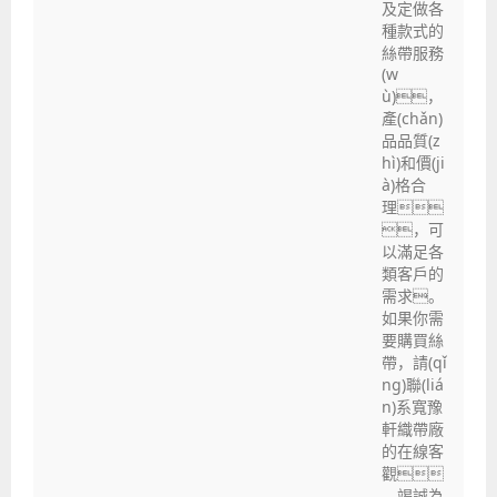
及定做各
種款式的
絲帶服務
(w
ù)，
產(chǎn)
品品質(z
hì)和價(ji
à)格合
理
，可
以滿足各
類客戶的
需求。
如果你需
要購買絲
帶，請(qǐ
ng)聯(liá
n)系寬豫
軒織帶廠
的在線客
觀
，竭誠為