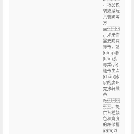
、禮品包
裝或是玩
具裝飾等
方
面
。如果你
需要購買
絲帶，請
(qǐng)聯
(lián)系
專業(yè)
織帶生產
(chǎn)廠
家的廣州
寬豫軒織
帶
廠
。提
供各種顏
色和寬度
的絲帶批
發(fā)以