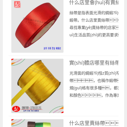
什么店里會(huì)有賣絲
問：...
絲帶是指表面光滑的綢緞?lì)惤z質
緞帶。什么店里賣絲帶？
尋找專業(yè)賣絲帶的店家
uì)生活品質(zhì)的更高要求
絲帶作為裝飾也進(jìn)入了大
裝服飾方面使用絲帶點(diǎn)
用絲帶作為裝飾，或是在玩
實(shí)體店哪里有絲帶賣
色的絲帶也很普通，都有著很重要
光滑面的綢緞?lì)惤z質(zhì)
帶，也稱作緞帶
規(guī)格有很多種，都是生活
和顏色，作為專業(yè)
州寬豫軒織帶廠是按照現(xiàn)貨生
帶。需要絲帶，想尋找實(
帶？需要售賣絲質(zhì
什么店里賣絲帶？
緞?lì)惪棊АＵ?qǐng)聯(liá