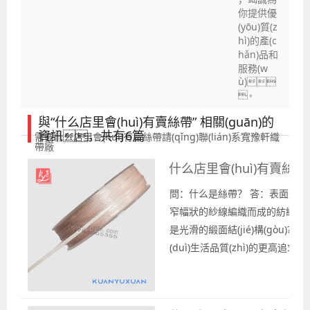
你提供優
(yōu)質(z
hì)的產(c
hǎn)品和
服務(w
ù)
。
與“什么店里會(huì)有賣絲帶” 相關(guān)的
資訊，共有6篇
需要什么店里會(huì)有賣絲帶請(qǐng)聯(lián)系寬豫軒織
帶廠
什么店里會(huì)有賣
問：什么是絲帶？ 答：表面上是光滑面
窄幅狀的紗線編織而成的紡織物
是光滑的緞面結(jié)構(gòu)
(duì)生活品質(zhì)的更高
裝飾物進(jìn)行裝飾也得到了
裝、玩具裝飾以及服裝服飾等
n)綴，得到了?更多人