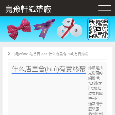
寬豫軒織帶廠
網(wǎng)站首頁
>>> 什么店里會(huì)有賣絲帶
什么店里會(huì)有賣絲帶
絲帶是指
光滑面的
綢緞?lì)
惤z質(zh
ì)窄幅狀
款式的織
帶，
通常用于
服裝服
飾